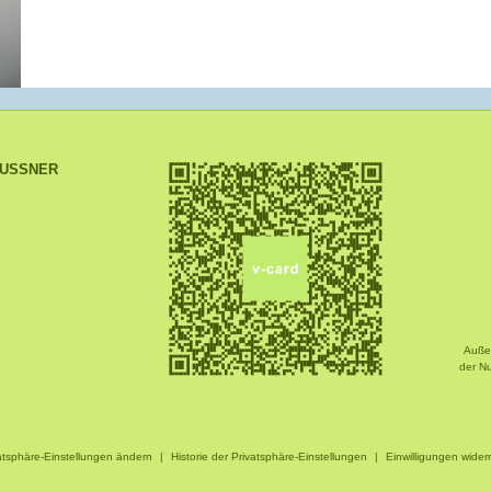
USSNER
Außer
der 
atsphäre-Einstellungen ändern
|
Historie der Privatsphäre-Einstellungen
|
Einwilligungen wider