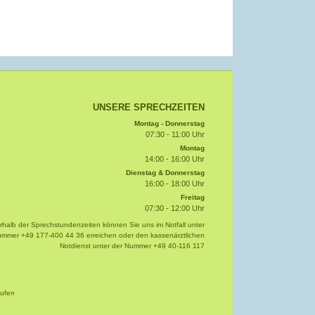
UNSERE SPRECHZEITEN
Montag - Donnerstag
07:30 - 11:00 Uhr
Montag
14:00 - 16:00 Uhr
Dienstag & Donnerstag
16:00 - 18:00 Uhr
Freitag
07:30 - 12:00 Uhr
halb der Sprechstundenzeiten können Sie uns im Notfall unter
Nummer
+49 177-400 44 36
erreichen oder den kassenärztlichen
Notdienst unter der Nummer
+49 40-116 117
rufen