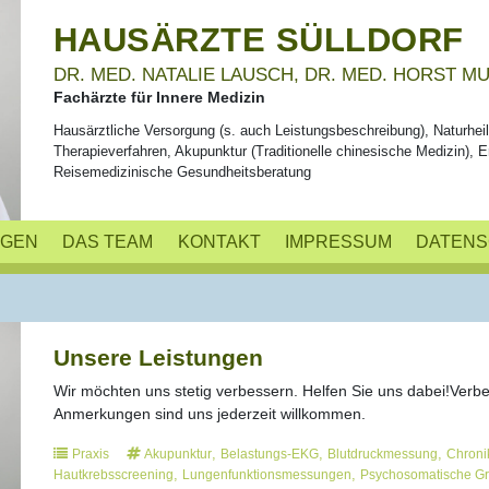
HAUSÄRZTE SÜLLDORF
DR. MED. NATALIE LAUSCH, DR. MED. HORST MU
Fachärzte für Innere Medizin
Hausärztliche Versorgung (s. auch Leistungsbeschreibung), Naturhei
Therapieverfahren, Akupunktur (Traditionelle chinesische Medizin), 
Reisemedizinische Gesundheitsberatung
NGEN
DAS TEAM
KONTAKT
IMPRESSUM
DATEN
Unsere Leistungen
Wir möchten uns stetig verbessern. Helfen Sie uns dabei!Ver
Anmerkungen sind uns jederzeit willkommen.
,
,
,
Praxis
Akupunktur
Belastungs-EKG
Blutdruckmessung
Chron
,
,
Hautkrebsscreening
Lungenfunktionsmessungen
Psychosomatische G