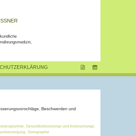
SSNER
lkundliche
Ernährungsmedizin,
SCHUTZERKLÄRUNG
besserungsvorschläge, Beschwerden und
,
,
ikerprogramme
Gesundheitsvorsorge und Krebsvorsorge
,
rundversorgung
Sonographie