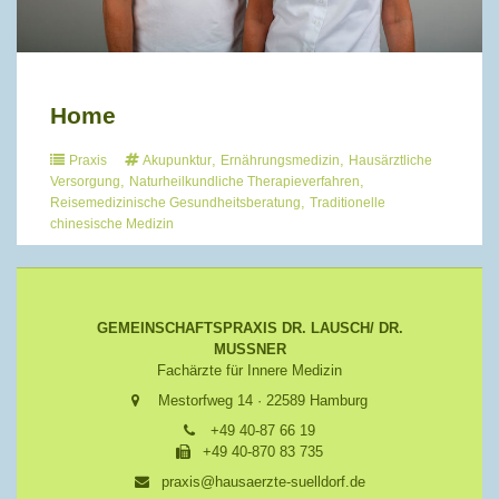
Home
,
,
Praxis
Akupunktur
Ernährungsmedizin
Hausärztliche
,
,
Versorgung
Naturheilkundliche Therapieverfahren
,
Reisemedizinische Gesundheitsberatung
Traditionelle
chinesische Medizin
GEMEINSCHAFTSPRAXIS DR. LAUSCH/ DR.
MUSSNER
Fachärzte für Innere Medizin
Mestorfweg 14 · 22589 Hamburg
+49 40-87 66 19
+49 40-870 83 735
praxis@hausaerzte-suelldorf.de