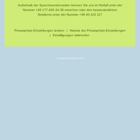
Außerhalb der Sprechstundenzeiten können Sie uns im Notfall unter der
Nummer
+49 177-400 44 36
erreichen oder den kassenärztlichen
Notdienst unter der Nummer
+49 40-116 117
Privatsphäre-Einstellungen ändern
|
Historie der Privatsphäre-Einstellungen
|
Einwilligungen widerrufen
© Hausärzte Sülldorf 2020
Patienteninformation zum Datenschutz
Sehr geehrte Patientin, sehr geehrter Patient,
der Schutz Ihrer personenbezogenen Daten ist uns wichtig. Nach der
EU-Datenschutz-Grundverordnung (DSGVO) sind wir verpflichtet, Sie
darüber zu informieren, zu welchem Zweck unsere Praxis Daten
erhebt, speichert oder weiterleitet. Der Information können Sie auch
entnehmen, welche Rechte Sie in puncto Datenschutz haben.